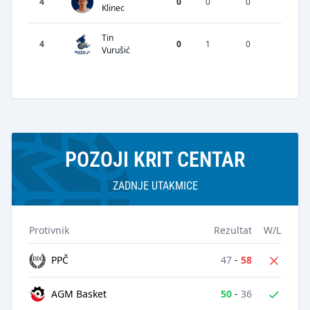
4
0
0
0
0
Klinec
Tin
4
0
1
0
0
Vurušić
POZOJI KRIT CENTAR
ZADNJE UTAKMICE
Protivnik
Rezultat
W/L
47
-
58
PPČ
50
-
36
AGM Basket