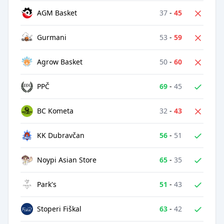
37
-
45
AGM Basket
53
-
59
Gurmani
50
-
60
Agrow Basket
69
-
45
PPČ
32
-
43
BC Kometa
56
-
51
KK Dubravčan
65
-
35
Noypi Asian Store
51
-
43
Park's
63
-
42
Stoperi Fiškal