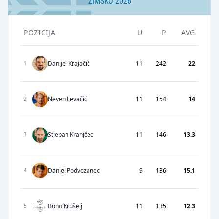
ZIMSKO 2026
POZICIJA
U
P
AVG
Danijel Krajačić
11
242
22
1
Neven Levačić
11
154
14
2
Stjepan Kranjčec
11
146
13.3
3
Daniel Podvezanec
9
136
15.1
4
Bono Krušelj
11
135
12.3
5