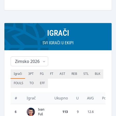
IGRAČI
SVI IGRAČI U EKIPI
Igrači
3PT
FG
FT
AST
REB
STL
BLK
FOULS
TO
EFF
#
Igrač
Ukupno
U
AVG
Postota
Ivan
6
113
9
12.6
43.53
Fuš