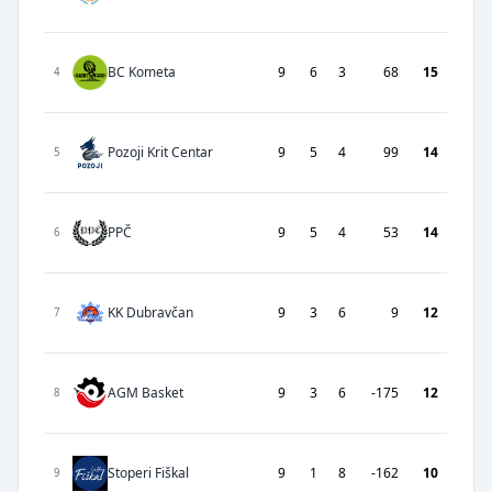
BC Kometa
9
6
3
68
15
4
Pozoji Krit Centar
9
5
4
99
14
5
PPČ
9
5
4
53
14
6
KK Dubravčan
9
3
6
9
12
7
AGM Basket
9
3
6
-175
12
8
Stoperi Fiškal
9
1
8
-162
10
9