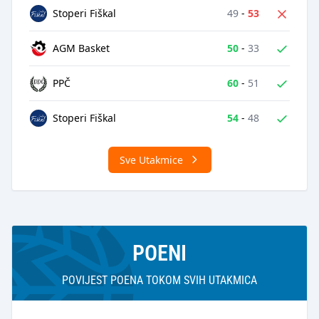
49
-
53
Stoperi Fiškal
50
-
33
AGM Basket
60
-
51
PPČ
54
-
48
Stoperi Fiškal
Sve Utakmice
POENI
POVIJEST POENA TOKOM SVIH UTAKMICA