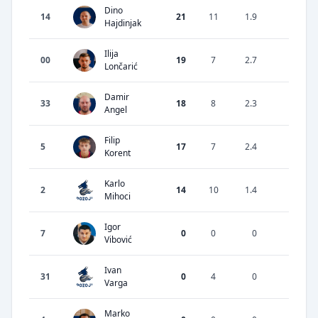
Dino
14
21
11
1.9
28.57
Hajdinjak
Ilija
00
19
7
2.7
34.62
Lončarić
Damir
33
18
8
2.3
53.33
Angel
Filip
5
17
7
2.4
63.64
Korent
Karlo
2
14
10
1.4
24
Mihoci
Igor
7
0
0
0
0
Vibović
Ivan
31
0
4
0
0
Varga
Marko