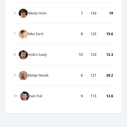
Nikola Hren
7
133
19
6
Niko Šarić
8
125
15.6
7
Andro Svaty
10
123
12.3
8
Matija Novak
6
121
20.2
9
Ivan Fuš
9
113
12.6
10