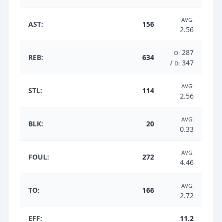
AVG:
AST:
156
2.56
287
O:
REB:
634
/
347
D:
AVG:
STL:
114
2.56
AVG:
BLK:
20
0.33
AVG:
FOUL:
272
4.46
AVG:
TO:
166
2.72
EFF:
11.2