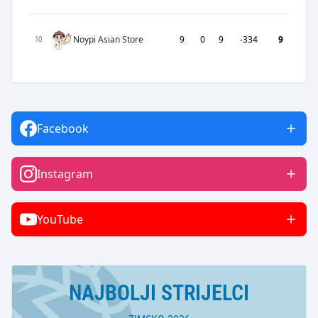
Noypi Asian Store
9
0
9
-334
9
10
Facebook
Instagram
YouTube
NAJBOLJI STRIJELCI