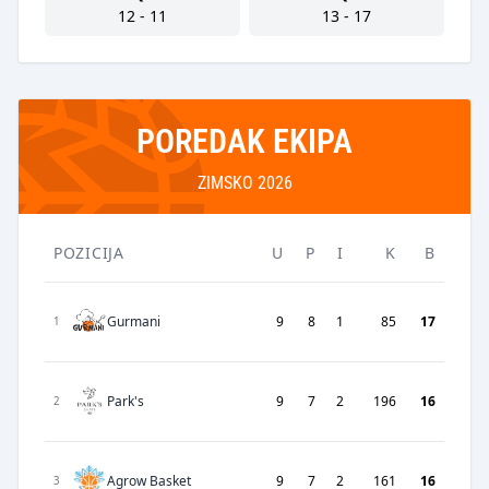
12 - 11
13 - 17
POREDAK EKIPA
ZIMSKO 2026
POZICIJA
U
P
I
K
B
Gurmani
9
8
1
85
17
1
Park's
9
7
2
196
16
2
Agrow Basket
9
7
2
161
16
3