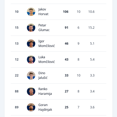
Jakov
10
106
10
10.6
37.86
Horvat
Petar
15
91
6
15.2
37.18
Glumac
Igor
13
46
9
5.1
35.19
Momčilović
Luka
12
43
8
5.4
23.53
Momčilović
Dino
22
33
10
3.3
35.14
Jalušić
Ranko
88
27
8
3.4
46.15
Haramija
Goran
89
25
7
3.6
25
Hajdinjak