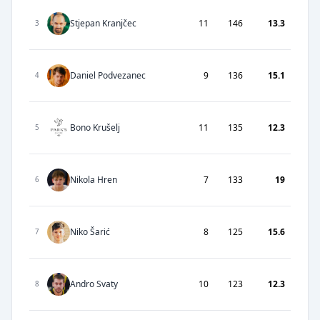
Stjepan Kranjčec
11
146
13.3
3
Daniel Podvezanec
9
136
15.1
4
Bono Krušelj
11
135
12.3
5
Nikola Hren
7
133
19
6
Niko Šarić
8
125
15.6
7
Andro Svaty
10
123
12.3
8