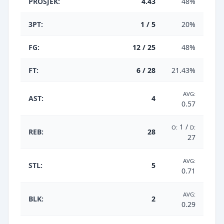
PROSJEK:
4.43
48%
3PT:
1 / 5
20%
FG:
12 / 25
48%
FT:
6 / 28
21.43%
AVG:
AST:
4
0.57
1 /
O:
D:
REB:
28
27
AVG:
STL:
5
0.71
AVG:
BLK:
2
0.29