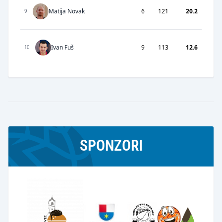
Matija Novak
6
121
20.2
9
Ivan Fuš
9
113
12.6
10
SPONZORI