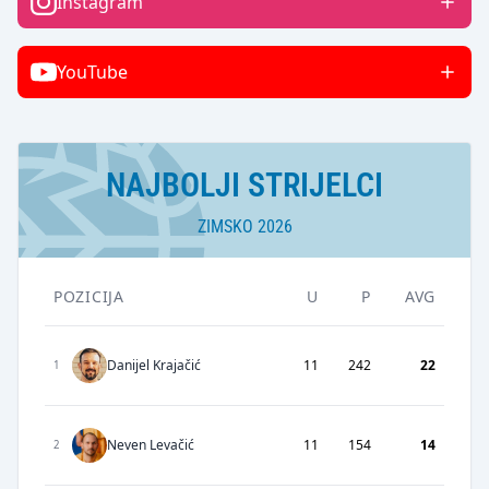
Instagram
YouTube
NAJBOLJI STRIJELCI
ZIMSKO 2026
POZICIJA
U
P
AVG
Danijel Krajačić
11
242
22
1
Neven Levačić
11
154
14
2