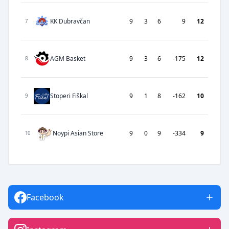
KK Dubravčan
9
3
6
9
12
7
AGM Basket
9
3
6
-175
12
8
Stoperi Fiškal
9
1
8
-162
10
9
Noypi Asian Store
9
0
9
-334
9
10
Facebook