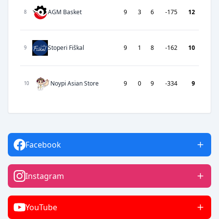
AGM Basket
9
3
6
-175
12
8
Stoperi Fiškal
9
1
8
-162
10
9
Noypi Asian Store
9
0
9
-334
9
10
Facebook
Instagram
YouTube