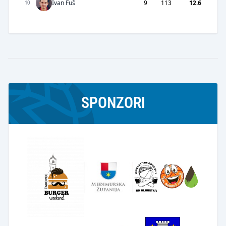
Ivan Fuš
9
113
12.6
10
SPONZORI