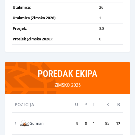
Utakmica:
26
Utakmica (Zimsko 2026):
1
Prosjek:
3.8
Prosjek (Zimsko 2026):
0
POREDAK EKIPA
ZIMSKO 2026
POZICIJA
U
P
I
K
B
Gurmani
9
8
1
85
17
1