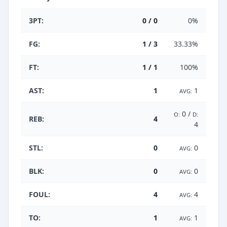
3PT:
0 / 0
0%
FG:
1 / 3
33.33%
FT:
1 / 1
100%
AST:
1
1
AVG:
0 /
O:
D:
REB:
4
4
STL:
0
0
AVG:
BLK:
0
0
AVG:
FOUL:
4
4
AVG:
TO:
1
1
AVG: