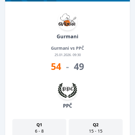
Gurmani
Gurmani vs PPČ
25.01.2026. 09:30
54
-
49
PPČ
Q1
Q2
6 - 8
15 - 15