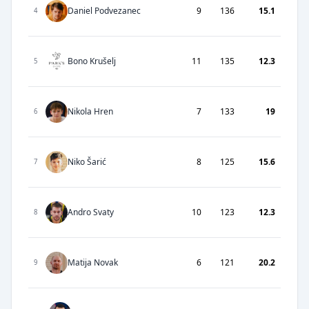
Daniel Podvezanec
9
136
15.1
4
Bono Krušelj
11
135
12.3
5
Nikola Hren
7
133
19
6
Niko Šarić
8
125
15.6
7
Andro Svaty
10
123
12.3
8
Matija Novak
6
121
20.2
9