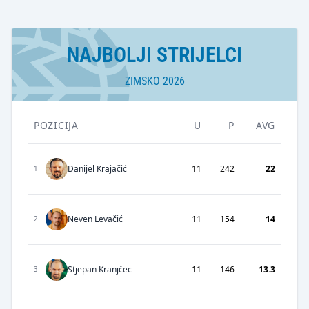
NAJBOLJI STRIJELCI
ZIMSKO 2026
POZICIJA
U
P
AVG
Danijel Krajačić
11
242
22
1
Neven Levačić
11
154
14
2
Stjepan Kranjčec
11
146
13.3
3