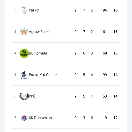
Park's
9
7
2
196
16
2
Agrow Basket
9
7
2
161
16
3
BC Kometa
9
6
3
68
15
4
Pozoji Krit Centar
9
5
4
99
14
5
PPČ
9
5
4
53
14
6
KK Dubravčan
9
3
6
9
12
7