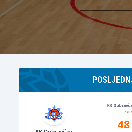
POSLJEDN
KK Dubravč
28.03
48
KK Dubravčan