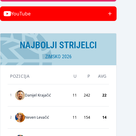
YouTube
NAJBOLJI STRIJELCI
ZIMSKO 2026
POZICIJA
U
P
AVG
Danijel Krajačić
11
242
22
1
Neven Levačić
11
154
14
2