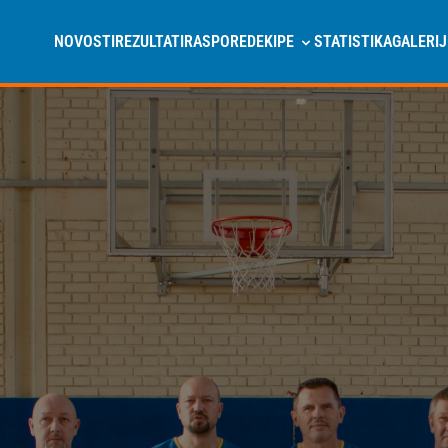
NOVOSTI
REZULTATI
RASPORED
EKIPE
STATISTIKA
GALERIJ