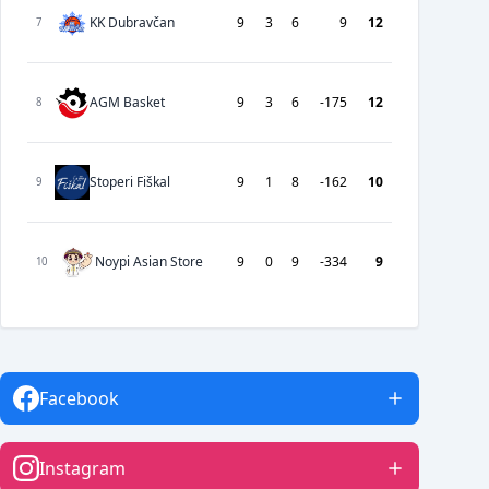
KK Dubravčan
9
3
6
9
12
7
AGM Basket
9
3
6
-175
12
8
Stoperi Fiškal
9
1
8
-162
10
9
Noypi Asian Store
9
0
9
-334
9
10
Facebook
Instagram