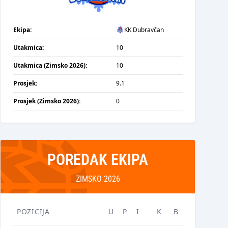
Ekipa:
KK Dubravčan
Utakmica:
10
Utakmica (Zimsko 2026):
10
Prosjek:
9.1
Prosjek (Zimsko 2026):
0
POREDAK EKIPA
ZIMSKO 2026
POZICIJA
U
P
I
K
B