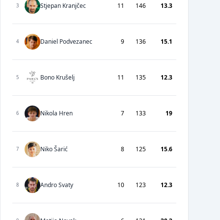
Stjepan Kranjčec
11
146
13.3
3
Daniel Podvezanec
9
136
15.1
4
Bono Krušelj
11
135
12.3
5
Nikola Hren
7
133
19
6
Niko Šarić
8
125
15.6
7
Andro Svaty
10
123
12.3
8