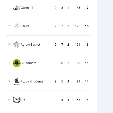
Gurmani
9
8
1
85
17
1
Park's
9
7
2
196
16
2
Agrow Basket
9
7
2
161
16
3
BC Kometa
9
6
3
68
15
4
Pozoji Krit Centar
9
5
4
99
14
5
PPČ
9
5
4
53
14
6