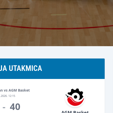
JA UTAKMICA
an vs AGM Basket
.2026. 12:15
-
40
AGM Basket