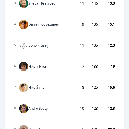
Stjepan Kranjčec
11
146
13.3
3
Daniel Podvezanec
9
136
15.1
4
Bono Krušelj
11
135
12.3
5
Nikola Hren
7
133
19
6
Niko Šarić
8
125
15.6
7
Andro Svaty
10
123
12.3
8