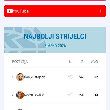
YouTube
NAJBOLJI STRIJELCI
ZIMSKO 2026
POZICIJA
U
P
AVG
Danijel Krajačić
11
242
22
1
Neven Levačić
11
154
14
2