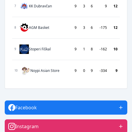
KK Dubravčan
9
3
6
9
12
7
AGM Basket
9
3
6
-175
12
8
Stoperi Fiškal
9
1
8
-162
10
9
Noypi Asian Store
9
0
9
-334
9
10
Facebook
Instagram