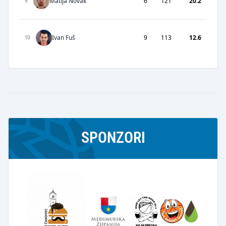
Matija Novak
6
121
20.2
9
Ivan Fuš
9
113
12.6
10
SPONZORI