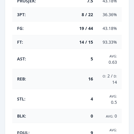
PROSJEK:
7.5
43.18%
3PT:
8 / 22
36.36%
FG:
19 / 44
43.18%
FT:
14 / 15
93.33%
AVG:
AST:
5
0.63
2 /
O:
D:
REB:
16
14
AVG:
STL:
4
0.5
BLK:
0
0
AVG:
AVG:
FOUL:
9