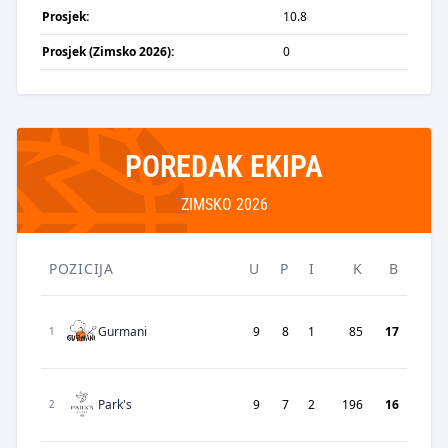
Prosjek:
10.8
Prosjek (Zimsko 2026):
0
POREDAK EKIPA
ZIMSKO 2026
POZICIJA
U
P
I
K
B
Gurmani
9
8
1
85
17
1
Park's
9
7
2
196
16
2