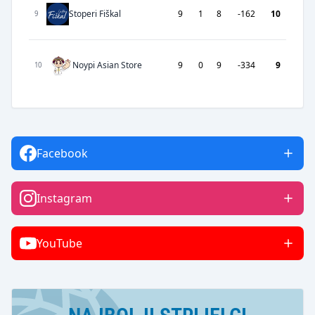
Stoperi Fiškal
9
1
8
-162
10
9
Noypi Asian Store
9
0
9
-334
9
10
Facebook
Instagram
YouTube