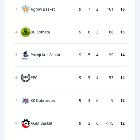
Agrow Basket
9
7
2
161
16
3
BC Kometa
9
6
3
68
15
4
Pozoji Krit Centar
9
5
4
99
14
5
PPČ
9
5
4
53
14
6
KK Dubravčan
9
3
6
9
12
7
AGM Basket
9
3
6
-175
12
8