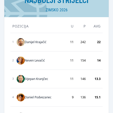
NAJBOLJI STRIJELCI
ZIMSKO 2026
POZICIJA
U
P
AVG
Danijel Krajačić
11
242
22
1
Neven Levačić
11
154
14
2
Stjepan Kranjčec
11
146
13.3
3
Daniel Podvezanec
9
136
15.1
4