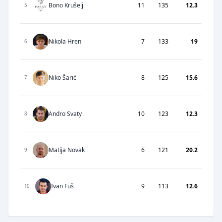
Bono Krušelj
11
135
12.3
5
Nikola Hren
7
133
19
6
Niko Šarić
8
125
15.6
7
Andro Svaty
10
123
12.3
8
Matija Novak
6
121
20.2
9
Ivan Fuš
9
113
12.6
10