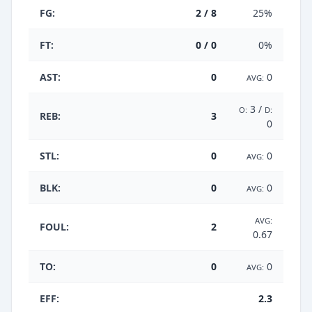
FG:
2 / 8
25%
FT:
0 / 0
0%
AST:
0
0
AVG:
3 /
O:
D:
REB:
3
0
STL:
0
0
AVG:
BLK:
0
0
AVG:
AVG:
FOUL:
2
0.67
TO:
0
0
AVG:
EFF:
2.3