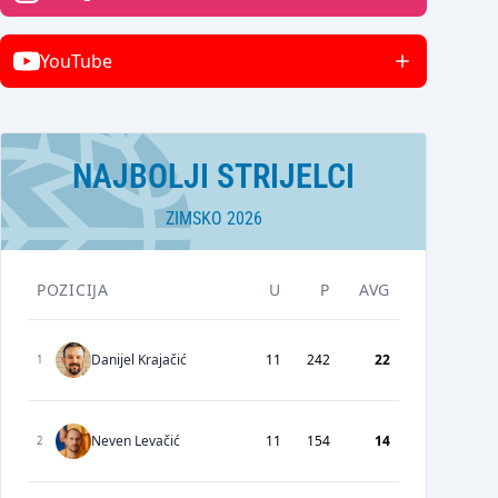
YouTube
NAJBOLJI STRIJELCI
ZIMSKO 2026
POZICIJA
U
P
AVG
Danijel Krajačić
11
242
22
1
Neven Levačić
11
154
14
2