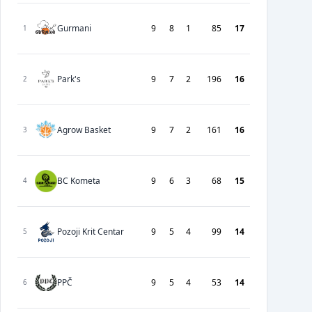
Gurmani
9
8
1
85
17
1
Park's
9
7
2
196
16
2
Agrow Basket
9
7
2
161
16
3
BC Kometa
9
6
3
68
15
4
Pozoji Krit Centar
9
5
4
99
14
5
PPČ
9
5
4
53
14
6