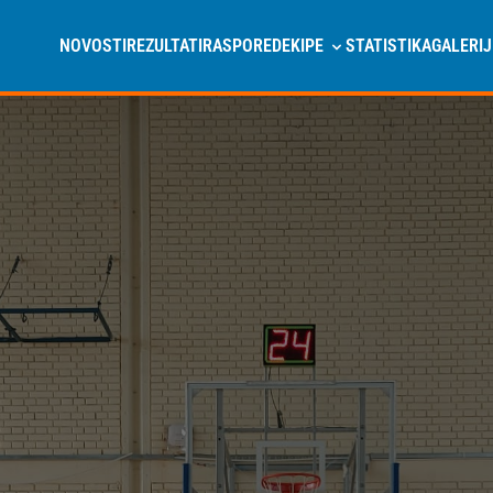
NOVOSTI
REZULTATI
RASPORED
EKIPE
STATISTIKA
GALERIJ