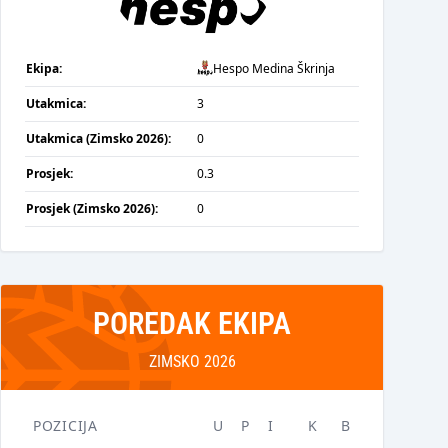
Ekipa:
Hespo Medina Škrinja
Utakmica:
3
Utakmica (Zimsko 2026):
0
Prosjek:
0.3
Prosjek (Zimsko 2026):
0
POREDAK EKIPA
ZIMSKO 2026
POZICIJA
U
P
I
K
B