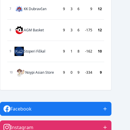
KK Dubravčan
9
3
6
9
12
7
AGM Basket
9
3
6
-175
12
8
Stoperi Fiškal
9
1
8
-162
10
9
Noypi Asian Store
9
0
9
-334
9
10
Facebook
Instagram