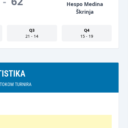
-
62
Hespo Medina
Škrinja
Q3
Q4
21 - 14
15 - 19
TISTIKA
A TOKOM TURNIRA