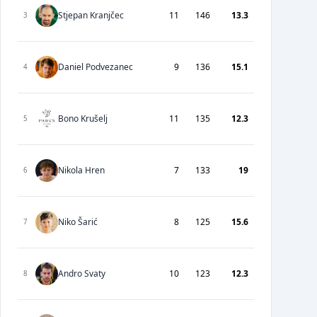
Stjepan Kranjčec
11
146
13.3
3
Daniel Podvezanec
9
136
15.1
4
Bono Krušelj
11
135
12.3
5
Nikola Hren
7
133
19
6
Niko Šarić
8
125
15.6
7
Andro Svaty
10
123
12.3
8