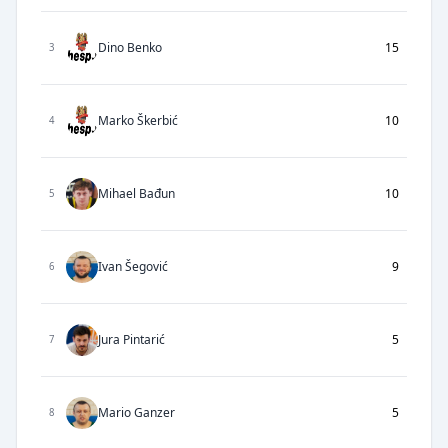
Dino Benko
15
3
Marko Škerbić
10
4
Mihael Bađun
10
5
Ivan Šegović
9
6
Jura Pintarić
5
7
Mario Ganzer
5
8