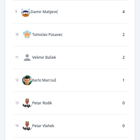
Damir Matijević
4
9
Tomislav Posavec
2
10
Velimir Bašek
2
11
Karlo Marciuš
1
12
Petar Rodik
0
13
Petar Vlahek
0
14