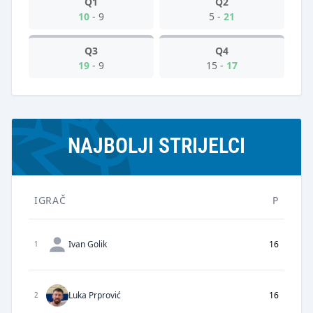
Q1
Q2
10
-
9
5
-
21
Q3
Q4
19
-
9
15
-
17
NAJBOLJI STRIJELCI
IGRAČ
P
Ivan Golik
16
1
Luka Prprović
16
2