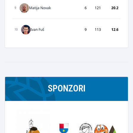
Matija Novak
6
121
20.2
9
Ivan Fuš
9
113
12.6
10
SPONZORI