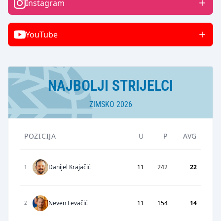
Instagram
YouTube
NAJBOLJI STRIJELCI
ZIMSKO 2026
POZICIJA
U
P
AVG
Danijel Krajačić
11
242
22
1
Neven Levačić
11
154
14
2