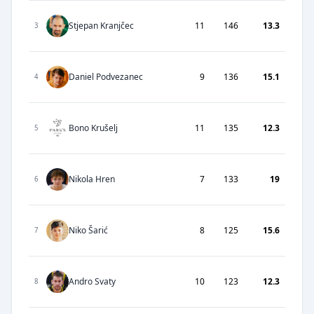
Stjepan Kranjčec
11
146
13.3
3
Daniel Podvezanec
9
136
15.1
4
Bono Krušelj
11
135
12.3
5
Nikola Hren
7
133
19
6
Niko Šarić
8
125
15.6
7
Andro Svaty
10
123
12.3
8