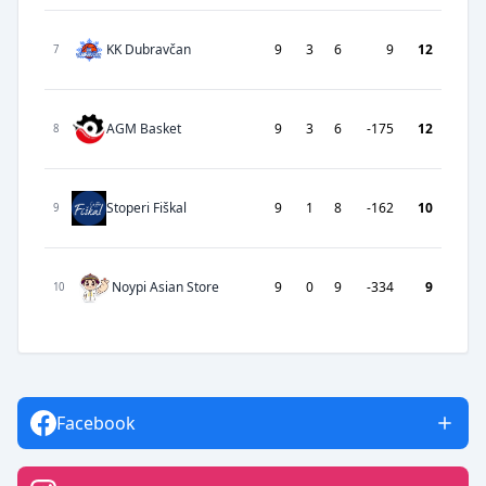
KK Dubravčan
9
3
6
9
12
7
AGM Basket
9
3
6
-175
12
8
Stoperi Fiškal
9
1
8
-162
10
9
Noypi Asian Store
9
0
9
-334
9
10
Facebook