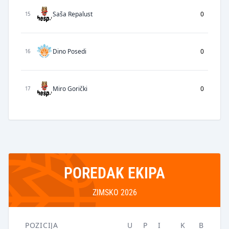
Saša Repalust
0
15
Dino Posedi
0
16
Miro Gorički
0
17
POREDAK EKIPA
ZIMSKO 2026
POZICIJA
U
P
I
K
B