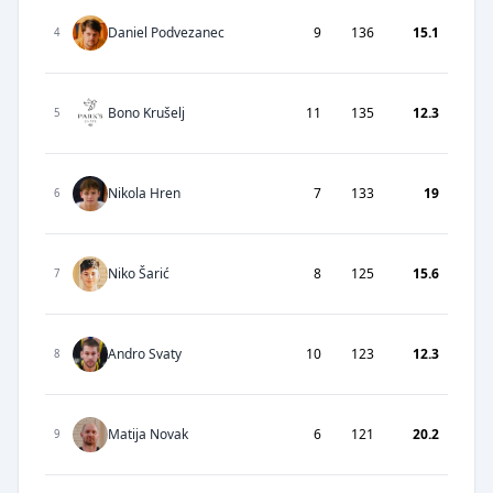
Daniel Podvezanec
9
136
15.1
4
Bono Krušelj
11
135
12.3
5
Nikola Hren
7
133
19
6
Niko Šarić
8
125
15.6
7
Andro Svaty
10
123
12.3
8
Matija Novak
6
121
20.2
9