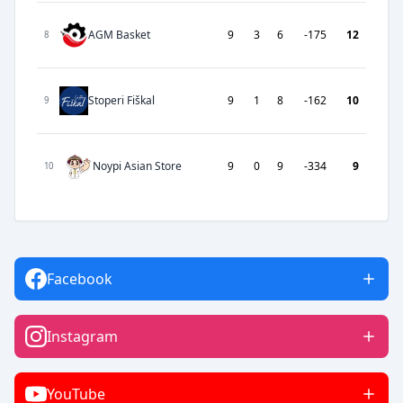
AGM Basket
9
3
6
-175
12
8
Stoperi Fiškal
9
1
8
-162
10
9
Noypi Asian Store
9
0
9
-334
9
10
Facebook
Instagram
YouTube