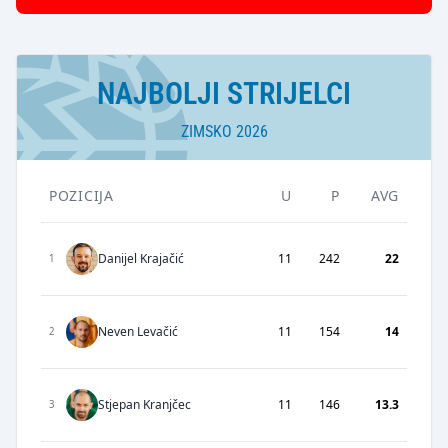
NAJBOLJI STRIJELCI
ZIMSKO 2026
POZICIJA
U
P
AVG
Danijel Krajačić
11
242
22
1
Neven Levačić
11
154
14
2
Stjepan Kranjčec
11
146
13.3
3