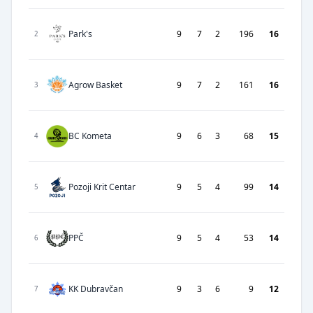
Park's
9
7
2
196
16
2
Agrow Basket
9
7
2
161
16
3
BC Kometa
9
6
3
68
15
4
Pozoji Krit Centar
9
5
4
99
14
5
PPČ
9
5
4
53
14
6
KK Dubravčan
9
3
6
9
12
7