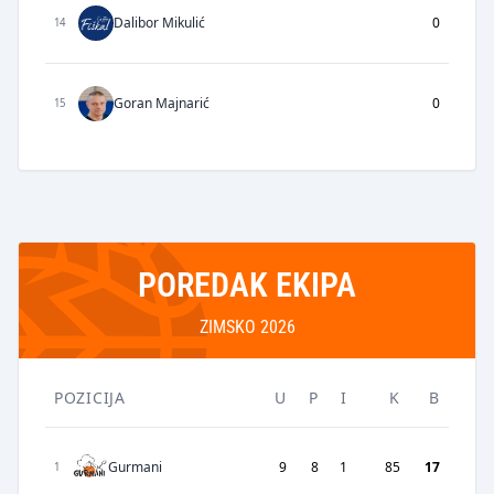
Dalibor Mikulić
0
14
Goran Majnarić
0
15
POREDAK EKIPA
ZIMSKO 2026
POZICIJA
U
P
I
K
B
Gurmani
9
8
1
85
17
1