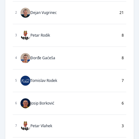
Dejan Vugrinec
21
2
Petar Rodik
8
3
Đorđe Gaćeša
8
4
Tomislav Rodek
7
5
Josip Borković
6
6
Petar Vlahek
3
7