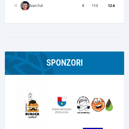
Ivan Fuš
9
113
12.6
10
SPONZORI