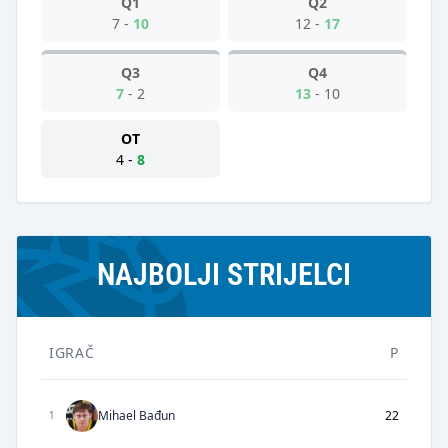
Q1
Q2
7
-
10
12
-
17
Q3
Q4
7
-
2
13
-
10
OT
4
-
8
NAJBOLJI STRIJELCI
IGRAČ
P
Mihael Bađun
22
1