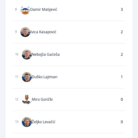
Damir Matijević
3
8
Ivica Kasapović
2
9
Nebojša Gaćeša
2
10
Duško Lajtman
1
11
Miro Gorički
0
12
Željko Levačić
0
13