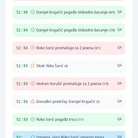
52
:
55
Danijel Krajačić pogađa slobodno bacanje
Q4
(8/9)
52
:
54
Danijel Krajačić pogađa slobodno bacanje
Q4
(7/8)
52
:
53
Roko Sorić promašuje za 2 poena
Q4
(0/1)
52
:
53
Skok: Niko Šarić
Q4
(4)
52
:
53
Vedran Vurušić promašuje za 2 poena
Q4
(1/9)
52
:
53
Dosuđen prekršaj: Danijel Krajačić
Q4
(3)
52
:
53
Roko Sorić pogađa tricu
Q4
(1/1)
52
:
Izmjena, ulazi Roko Sorić umjesto Vanja
Q4