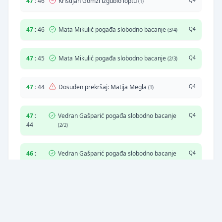
47
:
46
Kristijan Gomzi izgubio loptu
Q4
(1)
47
:
46
Mata Mikulić pogađa slobodno bacanje
Q4
(3/4)
47
:
45
Mata Mikulić pogađa slobodno bacanje
Q4
(2/3)
47
:
44
Dosuđen prekršaj: Matija Megla
Q4
(1)
47
:
Vedran Gašparić pogađa slobodno bacanje
Q4
44
(2/2)
46
:
Vedran Gašparić pogađa slobodno bacanje
Q4
44
(1/1)
45
:
44
Dosuđen prekršaj: Dinko Halić
Q4
(2)
45
:
44
Mata Mikulić pogađa slobodno bacanje
Q4
(1/2)