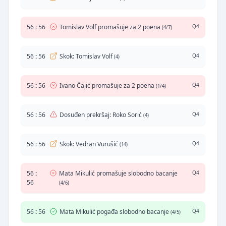
56
:
56
Tomislav Volf promašuje za 2 poena
Q4
(4/7)
56
:
56
Skok: Tomislav Volf
Q4
(4)
56
:
56
Ivano Čajić promašuje za 2 poena
Q4
(1/4)
56
:
56
Dosuđen prekršaj: Roko Sorić
Q4
(4)
56
:
56
Skok: Vedran Vurušić
Q4
(14)
56
:
Mata Mikulić promašuje slobodno bacanje
Q4
56
(4/6)
56
:
56
Mata Mikulić pogađa slobodno bacanje
Q4
(4/5)