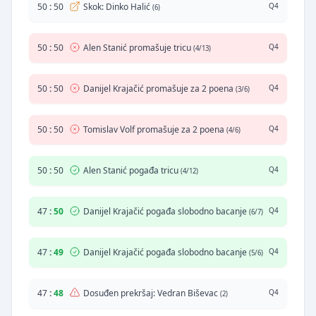
50
:
50
Skok: Dinko Halić
Q4
(6)
50
:
50
Alen Stanić promašuje tricu
Q4
(4/13)
50
:
50
Danijel Krajačić promašuje za 2 poena
Q4
(3/6)
50
:
50
Tomislav Volf promašuje za 2 poena
Q4
(4/6)
50
:
50
Alen Stanić pogađa tricu
Q4
(4/12)
47
:
50
Danijel Krajačić pogađa slobodno bacanje
Q4
(6/7)
47
:
49
Danijel Krajačić pogađa slobodno bacanje
Q4
(5/6)
47
:
48
Dosuđen prekršaj: Vedran Biševac
Q4
(2)