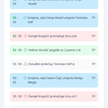
50
Kostel
52
:
Izmjena, ulazi Vanja Kostel umjesto Tomislav
Q4
50
Volf
52
:
50
Danijel Krajačić promašuje tricu
Q4
(4/8)
52
:
50
Vedran Vurušić pogađa za 2 poena
Q4
(1/8)
50
:
50
Dosuđen prekršaj: Tomislav Volf
Q4
(4)
50
:
Izmjena, ulazi Ivano Čajić umjesto Matija
Q4
50
Megla
50
:
50
Danijel Krajačić promašuje tricu
Q4
(4/7)