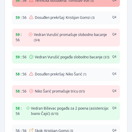
59
:
56
Tehnička dosuđena: Tomislav Volf
Q4
(5)
59
:
56
Dosuđen prekršaj: Kristijan Gomzi
Q4
(3)
59
:
Vedran Vurušić promašuje slobodno bacanje
Q4
56
(3/4)
59
:
56
Vedran Vurušić pogađa slobodno bacanje
Q4
(3/3)
58
:
56
Dosuđen prekršaj: Niko Šarić
Q4
(1)
58
:
56
Niko Šarić promašuje tricu
Q4
(0/5)
58
:
Vedran Biševac pogađa za 2 poena (asistencija:
Q4
56
Ivano Čajić)
(6/10)
56
:
56
Skok: Kristijan Gomzi
Q4
(3)