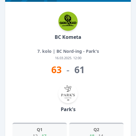
BC Kometa
7. kolo | BC Nord-ing - Park's
16.03.2025. 12:00
63
-
61
Park's
Q1
Q2
12
-
17
18
-
14