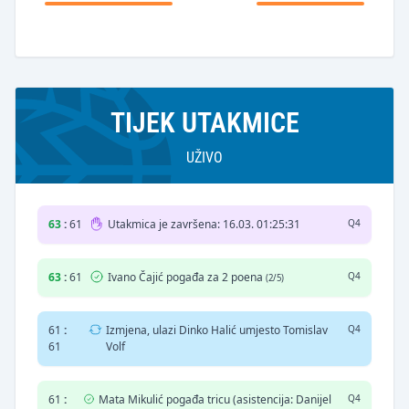
TIJEK UTAKMICE
UŽIVO
63
:
61
Utakmica je završena: 16.03. 01:25:31
Q4
63
:
61
Ivano Čajić pogađa za 2 poena
Q4
(2/5)
61
:
Izmjena, ulazi Dinko Halić umjesto Tomislav
Q4
61
Volf
61
:
Mata Mikulić pogađa tricu (asistencija: Danijel
Q4