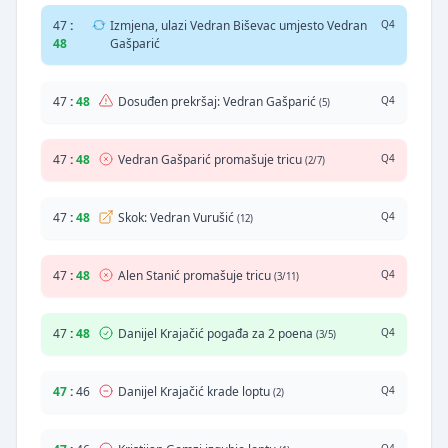
47
:
Izmjena, ulazi Vedran Biševac umjesto Vedran
Q4
48
Gašparić
47
:
48
Dosuđen prekršaj: Vedran Gašparić
Q4
(5)
47
:
48
Vedran Gašparić promašuje tricu
Q4
(2/7)
47
:
48
Skok: Vedran Vurušić
Q4
(12)
47
:
48
Alen Stanić promašuje tricu
Q4
(3/11)
47
:
48
Danijel Krajačić pogađa za 2 poena
Q4
(3/5)
47
:
46
Danijel Krajačić krade loptu
Q4
(2)