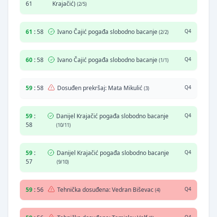
61
Krajačić)
(2/5)
61
:
58
Ivano Čajić pogađa slobodno bacanje
Q4
(2/2)
60
:
58
Ivano Čajić pogađa slobodno bacanje
Q4
(1/1)
59
:
58
Dosuđen prekršaj: Mata Mikulić
Q4
(3)
59
:
Danijel Krajačić pogađa slobodno bacanje
Q4
58
(10/11)
59
:
Danijel Krajačić pogađa slobodno bacanje
Q4
57
(9/10)
59
:
56
Tehnička dosuđena: Vedran Biševac
Q4
(4)