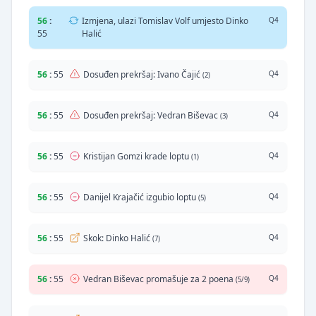
56
:
Izmjena, ulazi Tomislav Volf umjesto Dinko
Q4
55
Halić
56
:
55
Dosuđen prekršaj: Ivano Čajić
Q4
(2)
56
:
55
Dosuđen prekršaj: Vedran Biševac
Q4
(3)
56
:
55
Kristijan Gomzi krade loptu
Q4
(1)
56
:
55
Danijel Krajačić izgubio loptu
Q4
(5)
56
:
55
Skok: Dinko Halić
Q4
(7)
56
:
55
Vedran Biševac promašuje za 2 poena
Q4
(5/9)