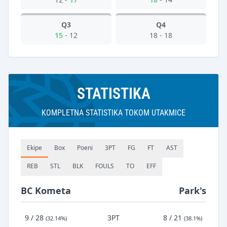
Q3
Q4
15
-
12
18
-
18
STATISTIKA
KOMPLETNA STATISTIKA TOKOM UTAKMICE
Ekipe
Box
Poeni
3PT
FG
FT
AST
REB
STL
BLK
FOULS
TO
EFF
BC Kometa
Park's
9 / 28
3PT
8 / 21
(32.14%)
(38.1%)