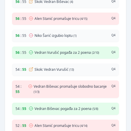
56
:
55
Skok: Vedran Biševac
Q4
(4)
56
:
55
Alen Stanić promašuje tricu
Q4
(4/15)
56
:
55
Niko Šarić izgubio loptu
Q4
(1)
56
:
55
Vedran Vurušić pogađa za 2 poena
Q4
(2/10)
54
:
55
Skok: Vedran Vurušić
Q4
(13)
54
:
Vedran Biševac promašuje slobodno bacanje
Q4
55
(1/3)
54
:
55
Vedran Biševac pogađa za 2 poena
Q4
(5/8)
52
:
55
Alen Stanić promašuje tricu
Q4
(4/14)